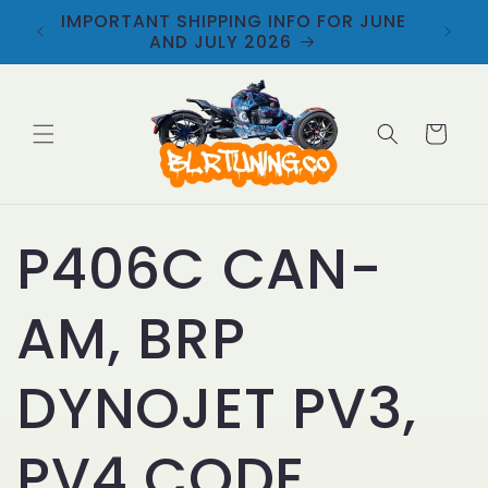
Ir
IMPORTANT SHIPPING INFO FOR JUNE
directamente
AND JULY 2026
al contenido
Carrito
P406C CAN-
AM, BRP
DYNOJET PV3,
PV4 CODE