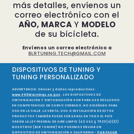
más detalles, envíenos un
correo electrónico con el
AÑO, MARCA
Y
MODELO
de su bicicleta.
Envíenos un correo electrónico a
BLRTUNING.TECH@GMAIL.COM
DISPOSITIVOS DE TUNING Y
TUNING PERSONALIZADO
ADVERTENCIA: Cáncer y daños reproductivos:
www.P65Warnings.ca.gov
. LOS DISPOSITIVOS DE
SINTONIZACIÓN Y SINTONIZACIÓN SON PARA USO EXCLUSIVO
EN COMPETENCIAS EN CURSO CERRADO. NO DISEÑADO PARA
USO EN LA CALLE. LA VENTA, USO O INSTALACIÓN DE ESTOS
PRODUCTOS TAMBIÉN PUEDE SER ILEGAL EN TODO EL PAÍS
SEGÚN LA LEY FEDERAL DE AIRE LIMPIO (42 USC § 7522(A)(3))
NOSOTROS (BLR TUNING) NO PODEMOS ENVIAR UN
DISPOSITIVO DE SINTONIZACIÓN A CALIFORNIA -
POR FAVOR